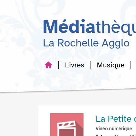
Aller
Aller
Aller
au
au
à
menu
contenu
la
Média
thèq
recherche
La Rochelle Agglo
Livres
Musique
La Petite
Vidéo numérique