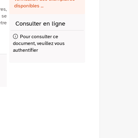
fenêtre)
mail
disponibles ...
res,
t se
être
Consulter en ligne
Pour consulter ce
document, veuillez vous
authentifier