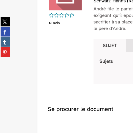
Schwarz, Hanns (Ré
André file le parfa
/5
exigeant qu'il épou
Partager
sacrifier à sa plac
0
avis
sur
le père d'André.
Partager
twitter
sur
(Nouvelle
Partager
facebook
SUJET
fenêtre)
sur
(Nouvelle
Partager
tumblr
fenêtre)
sur
(Nouvelle
Sujets
pinterest
fenêtre)
(Nouvelle
fenêtre)
Se procurer le document