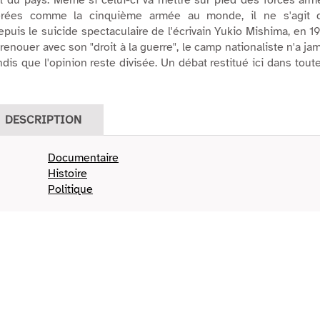
l du pays. Même si celui-ci va mettre sur pied des forces arm
dérées comme la cinquième armée au monde, il ne s'agit 
epuis le suicide spectaculaire de l'écrivain Yukio Mishima, en 1
renouer avec son "droit à la guerre", le camp nationaliste n'a ja
ndis que l'opinion reste divisée. Un débat restitué ici dans tout
DESCRIPTION
Documentaire
Histoire
Politique