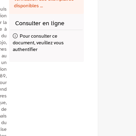
fenêtre)
mail
disponibles ...
uis
tion
r la
Consulter en ligne
ée à
 du
Pour consulter ce
ojo,
document, veuillez vous
mes
authentifier
i au
t un
tion
989,
pour
rend
res
ue,
r de
mais
e du
lise