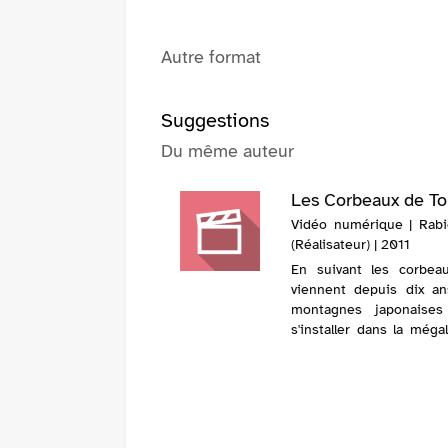
Autre format
Suggestions
Du même auteur
Les Corbeaux de To
Vidéo numérique | Rabie
(Réalisateur) | 2011
En suivant les corbea
viennent depuis dix a
montagnes japonaises
s'installer dans la méga
on découvre une 
insoupçonnée de Toky
malgré son gigantism
restée une successi
villages. Ici, l...