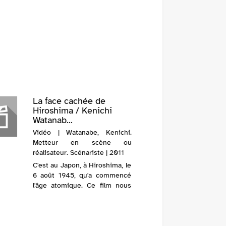
La face cachée de
Hiroshima / Kenichi
Watanab...
Vidéo | Watanabe, Kenichi.
Metteur en scène ou
réalisateur. Scénariste | 2011
C'est au Japon, à Hiroshima, le
6 août 1945, qu'a commencé
l'âge atomique. Ce film nous
offre un retour sur les faits qui
ont entouré les premières
explosions de l'histoire de
l'humanité à travers le