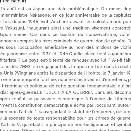
(Réalisateur)
 15 août est au Japon une date problématique. Du moins dep
mier ministre Nakasone, en ce jour anniversaire de la capitula
e fois depuis 1945, vint s'incliner devant les soldats morts pou
re Yakusuni, inaugurant ainsi une tradition vivement contest
u Japon même. Car dans ce bastion du conservatisme, voire
onore y compris les pires criminels de guerre, dont le général T
s sous l'occupation américaine au nom des millions de victi
mée japonaise entre 1937 et 1945.Quelle place tient aujourd'hu
itariste ? Le pays est-il tenté de renouer avec lui ? A-t-il fai
sens dès 2003, en engageant des troupes en Irak dans la coali
-Unis ?Vingt ans après la disparition de Hirohito, le 7 janvier 1
ène une enquête fouillée, nourrie d'archives et d'entretiens, 
te historique et politique de cette question fondamentale, qui p
édiat après-guerre.LE "DROIT À LA GUERRE". Dans les décomb
 Japon rebâtit sa puissance économique à l'ombre de l'Amériq
ent la constitution démocratique écrite par l'occupant, autou
ntaux : l'article 1, sauvegardant le statut de l'empereur, désor
ar là exonéré de toute responsabilité pour les crimes de guerr
 l'article 9, qui établit le principe de non-belligérance et symbo