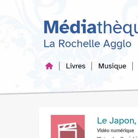
Aller
Aller
Aller
au
au
à
menu
contenu
la
Média
thèq
recherche
La Rochelle Agglo
Livres
Musique
Le Japon, 
Vidéo numérique