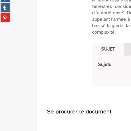
le renouveau mora
sur
(Nouvelle
Partager
terrestres consi
facebook
fenêtre)
sur
d'"autodéfense". D
(Nouvelle
Partager
tumblr
appelant l'armée à 
fenêtre)
sur
(Nouvelle
baissé la garde, ta
pinterest
fenêtre)
complexité.
(Nouvelle
fenêtre)
SUJET
Sujets
Se procurer le document