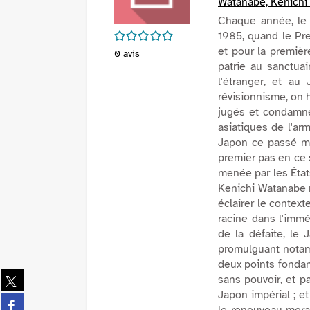
Watanabe, Kenichi 
Chaque année, le
/5
1985, quand le Pre
et pour la premièr
0
avis
patrie au sanctuai
l'étranger, et a
révisionnisme, on h
jugés et condamné
asiatiques de l'ar
Japon ce passé mil
premier pas en ce 
menée par les États
Kenichi Watanabe m
éclairer le contex
racine dans l'imm
de la défaite, le
promulguant notamm
deux points fondame
Partager
sans pouvoir, et p
sur
Japon impérial ; et
Partager
twitter