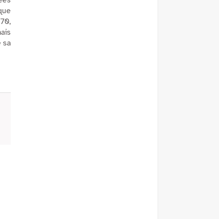
ées
que
970,
mais
e sa