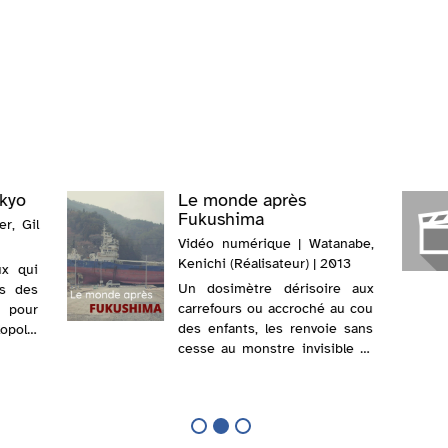
kyo
Le monde après
Fukushima
r, Gil
Vidéo numérique | Watanabe,
Kenichi (Réalisateur) | 2013
ux qui
Un dosimètre dérisoire aux
ns des
carrefours ou accroché au cou
 pour
des enfants, les renvoie sans
lopole,
cesse au monstre invisible et
face
aux particules tueuses qu’ils
o qui,
tentent de retenir en
e, est
disposant des bouteilles d’eau
on de
aux fenêtres. Dans la région