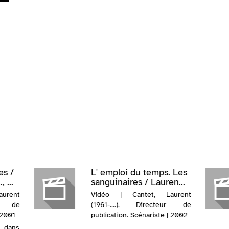
es /
L' emploi du temps. Les
 ...
sanguinaires / Lauren...
urent
Vidéo | Cantet, Laurent
ur de
(1961-....). Directeur de
 2001
publication. Scénariste | 2002
t dans