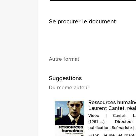
fenêtre)
Se procurer le document
Autre format
Suggestions
Du même auteur
Ressources humain
Laurent Cantet, réal.,
Vidéo | Cantet, La
(1961-....). Directe
publication. Scénariste |
Frank, jeune étudian