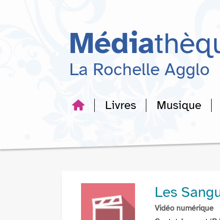
Aller
Aller
Aller
au
au
à
menu
contenu
la
Média
thèq
recherche
La Rochelle Agglo
Livres
Musique
Les Sangu
Vidéo numérique