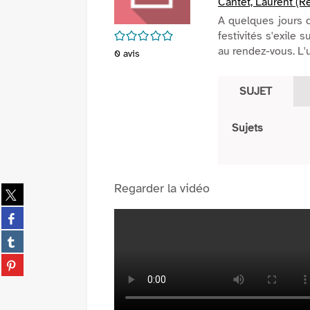
Cantet, Laurent (Ré
A quelques jours d
/5
festivités s'exile 
au rendez-vous. L'un
0
avis
SUJET
Sujets
Regarder la vidéo
Partager
sur
Partager
twitter
sur
(Nouvelle
Partager
facebook
fenêtre)
sur
(Nouvelle
Partager
tumblr
fenêtre)
sur
(Nouvelle
pinterest
fenêtre)
(Nouvelle