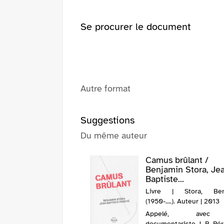
Se procurer le document
Autre format
Suggestions
Du même auteur
Camus brûlant /
Benjamin Stora, Je
Baptiste...
Livre | Stora, Ben
(1950-....). Auteur | 2013
Appelé, avec
documentariste J.-B. Pér