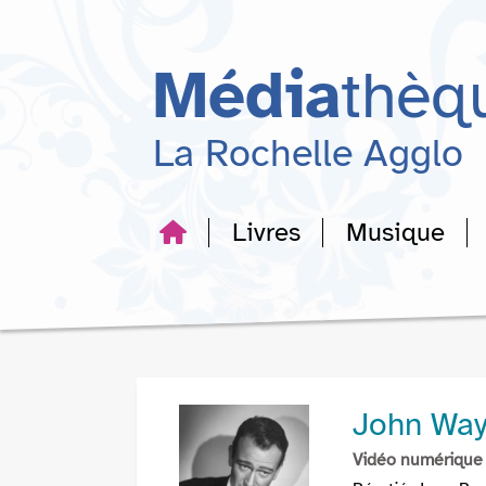
Aller
Aller
Aller
au
au
à
menu
contenu
la
Média
thèq
recherche
La Rochelle Agglo
Livres
Musique
John Wayn
Vidéo numérique