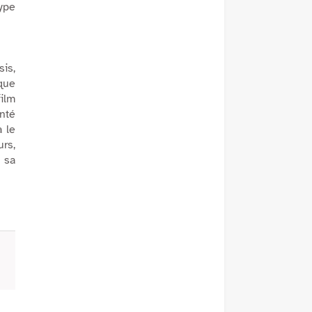
type
is,
que
film
nté
a le
urs,
e sa