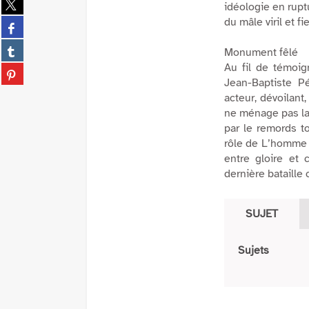
idéologie en rupt
sur
du mâle viril et f
Partager
twitter
sur
(Nouvelle
Partager
Monument fêlé
facebook
fenêtre)
sur
Au fil de témoig
(Nouvelle
Partager
tumblr
Jean-Baptiste Pé
fenêtre)
sur
(Nouvelle
acteur, dévoilant
pinterest
fenêtre)
ne ménage pas la 
(Nouvelle
par le remords to
fenêtre)
rôle de
L’homme t
entre gloire et 
dernière bataille 
SUJET
Sujets