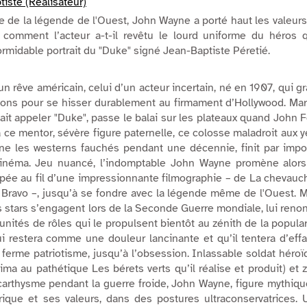
tiste (Réalisateur)
 de la légende de l'Ouest, John Wayne a porté haut les valeur
 comment l’acteur a-t-il revêtu le lourd uniforme du héros q
formidable portrait du "Duke" signé Jean-Baptiste Péretié.
’un rêve américain, celui d’un acteur incertain, né en 1907, qui gr
lons pour se hisser durablement au firmament d’Hollywood. Ma
fait appeler "Duke", passe le balai sur les plateaux quand John 
à ce mentor, sévère figure paternelle, ce colosse maladroit aux 
aîne les westerns fauchés pendant une décennie, finit par imp
inéma. Jeu nuancé, l’indomptable John Wayne promène alors
ée au fil d’une impressionnante filmographie – de
La chevauc
 Bravo –
, jusqu’à se fondre avec la légende même de l'Ouest. 
s stars s’engagent lors de la Seconde Guerre mondiale, lui reno
unités de rôles qui le propulsent bientôt au zénith de la popular
 restera comme une douleur lancinante et qu’il tentera d’eff
ferme patriotisme, jusqu’à l’obsession. Inlassable soldat héro
Jima
au pathétique
Les bérets verts
qu’il réalise et produit) et 
arthysme pendant la guerre froide, John Wayne, figure mythiqu
rique et ses valeurs, dans des postures ultraconservatrices.