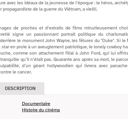
ure avec les idéaux de la jeunesse de l’époque : le héros, arché
ier propagandiste de la guerre du Viêtnam, a vieilli.
nages de proches et d’extraits de films minutieusement chois
retié signe un passionnant portrait politique du charismati
, derrière le monument John Wayne, les fêlures du "Duke". Si le 
star en proie à un aveuglement patriotique, le
lonely cowboy
ha
uche, comme son attachement filial à John Ford, qui lui offrir
ranquille
qu’il n’était pas. Quarante ans après sa mort, le parco
culpabilité, d’un géant hollywoodien qui livrera avec panach
contre le cancer.
DESCRIPTION
Documentaire
Histoire du cinéma