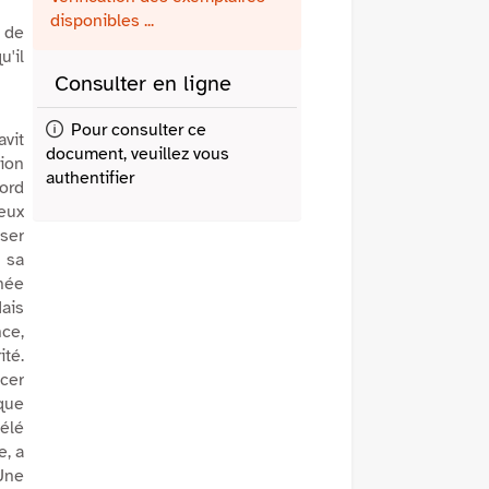
fenêtre)
mail
disponibles ...
s de
u'il
Consulter en ligne
Pour consulter ce
avit
document, veuillez vous
rion
authentifier
Ford
yeux
oser
 sa
hée
Mais
nce,
ité.
acer
ïque
zélé
e, a
 Une