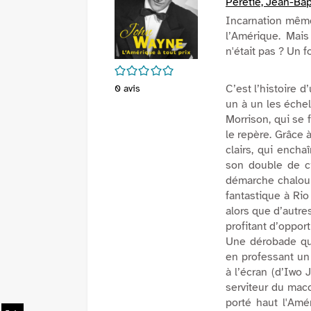
Péretié, Jean-Bap
Incarnation même
l’Amérique. Mais
n'était pas ? Un 
/5
C’est l’histoire d
0
avis
un à un les éche
Morrison, qui se 
le repère. Grâce 
clairs, qui ench
son double de c
démarche chaloup
fantastique
à
Rio
alors que d’autre
profitant d’opport
Une dérobade qui
en professant un 
à l’écran (d’
Iwo 
serviteur du macc
porté haut l'Amé
Partager