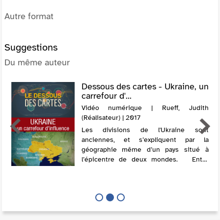
Autre format
Suggestions
Du même auteur
Dessous des cartes - Ukraine, un
carrefour d'...
Vidéo numérique | Rueff, Judith
(Réalisateur) | 2017
Les divisions de l'Ukraine sont
anciennes, et s’expliquent par la
géographie même d’un pays situé à
l’épicentre de deux mondes. Entre
Russie et Occident, l’Ukraine est tiraillée
entre deux pôles politiques,
économiques et...