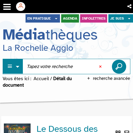
Aller
Aller
Aller
EN PRATIQUE
AGENDA
INFOLETTRES
JE SUIS
au
au
à
Média
thèques
menu
contenu
la
recherche
La Rochelle Agglo
Vous êtes ici :
Accueil
/
Détail du
recherche avancée
document
Le Dessous des
Lie