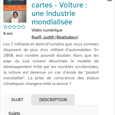
cartes - Voiture :
per
En
(Nou
par
une industrie
fenê
mai
mondialisée
/5
Vidéo numérique
0
avis
Rueff, Judith (Réalisateur)
Les 7 milliards et demi d’humains que nous sommes
disposent de plus d'un milliard d’automobiles. En
2050, leur nombre pourrait doubler. Alors que les
pays du sud suivent désormais le modèle de
développement initié par les sociétés occidentales,
la voiture est devenue un cas d’école de "produit
mondialisé". La prise de conscience des enjeux
climatiques changera-telle la donne ?
SUJET
DESCRIPTION
Sujets