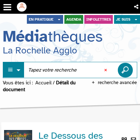
Aller
Aller
Aller
EN PRATIQUE
AGENDA
INFOLETTRES
JE SUIS
au
au
à
Média
thèques
menu
contenu
la
recherche
La Rochelle Agglo
Vous êtes ici :
Accueil
/
Détail du
recherche avancée
document
Le Dessous des
Lie