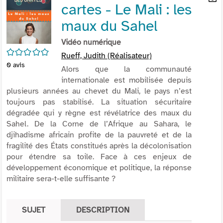
cartes - Le Mali : les
per
En
(Nou
par
maux du Sahel
fenê
mai
Vidéo numérique
/5
Rueff, Judith (Réalisateur)
0
avis
Alors que la communauté
internationale est mobilisée depuis
plusieurs années au chevet du Mali, le pays n’est
toujours pas stabilisé. La situation sécuritaire
dégradée qui y règne est révélatrice des maux du
Sahel. De la Corne de l’Afrique au Sahara, le
djihadisme africain profite de la pauvreté et de la
fragilité des États constitués après la décolonisation
pour étendre sa toile. Face à ces enjeux de
développement économique et politique, la réponse
militaire sera-t-elle suffisante ?
SUJET
DESCRIPTION