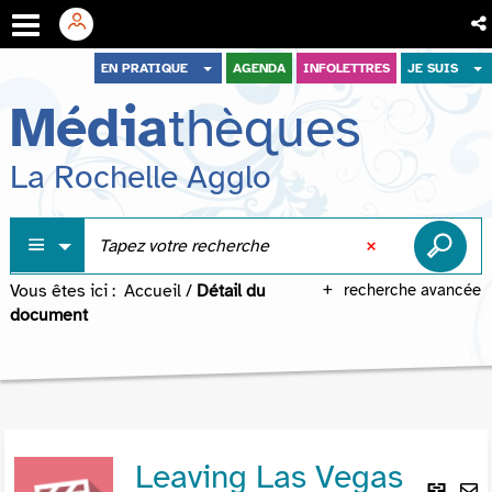
Aller
Aller
Aller
EN PRATIQUE
AGENDA
INFOLETTRES
JE SUIS
au
au
à
Média
thèques
menu
contenu
la
recherche
La Rochelle Agglo
Vous êtes ici :
Accueil
/
Détail du
recherche avancée
document
Leaving Las Vegas
Lie