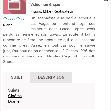
per
Vidéo numérique
En
(Nou
par
Figgis, Mike (Réalisateur)
fenê
mai
/5
Un scénariste à la dérive échoue à
Las Vegas où il entend noyer ses
0
avis
malheurs dans l’alcool après avoir
perdu sa femme et son travail. En route, il fait la
rencontre de Sera une prostituée qui, elle, l’accepte
comme il est. Assez en tout cas pour le suivre
jusqu’au bout de sa déchéance… 2 Oscars 1996 des
meilleurs acteurs pour Nicolas Cage et Elisabeth
Shue.
SUJET
DESCRIPTION
Sujets
Cinéma
Drame