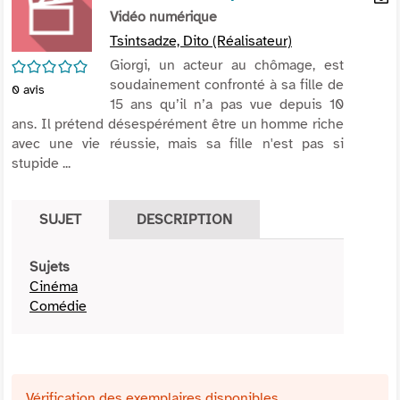
per
Vidéo numérique
En
(Nou
par
Tsintsadze, Dito (Réalisateur)
fenê
mai
/5
Giorgi, un acteur au chômage, est
soudainement confronté à sa fille de
0
avis
15 ans qu’il n’a pas vue depuis 10
ans. Il prétend désespérément être un homme riche
avec une vie réussie, mais sa fille n'est pas si
stupide ...
SUJET
DESCRIPTION
Sujets
Cinéma
Comédie
Vérification des exemplaires disponibles ...