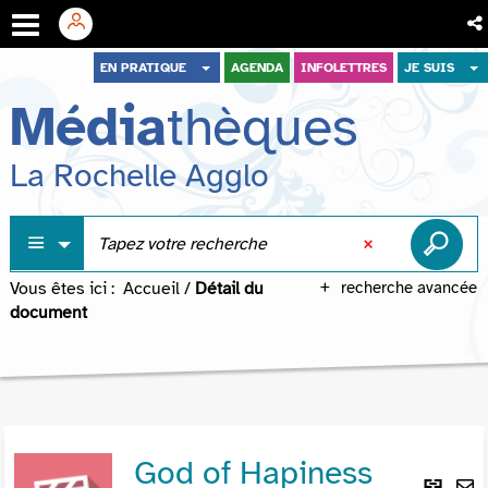
Aller
Aller
Aller
EN PRATIQUE
AGENDA
INFOLETTRES
JE SUIS
au
au
à
Média
thèques
menu
contenu
la
recherche
La Rochelle Agglo
Vous êtes ici :
Accueil
/
Détail du
recherche avancée
document
God of Hapiness
Lie