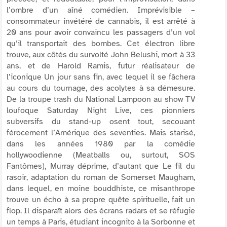
l’ombre d’un aîné comédien. Imprévisible –
consommateur invétéré de cannabis, il est arrêté à
20 ans pour avoir convaincu les passagers d’un vol
qu’il transportait des bombes. Cet électron libre
trouve, aux côtés du survolté John Belushi, mort à 33
ans, et de Harold Ramis, futur réalisateur de
l’iconique
Un jour sans fin
, avec lequel il se fâchera
au cours du tournage, des acolytes à sa démesure.
De la troupe trash du
National Lampoon
au show TV
loufoque
Saturday Night Live
, ces pionniers
subversifs du stand-up osent tout, secouant
férocement l’Amérique des
seventies
. Mais starisé,
dans les années 1980 par la comédie
hollywoodienne (
Meatballs
ou, surtout,
SOS
Fantômes
), Murray déprime, d’autant que
Le fil du
rasoir
, adaptation du roman de Somerset Maugham,
dans lequel, en moine bouddhiste, ce misanthrope
trouve un écho à sa propre quête spirituelle, fait un
flop. Il disparaît alors des écrans radars et se réfugie
un temps à Paris, étudiant incognito à la Sorbonne et