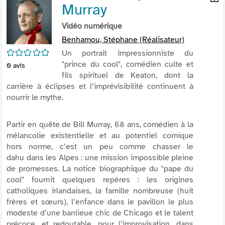
Murray
per
En
(Nou
par
Vidéo numérique
fenê
mai
Benhamou, Stéphane (Réalisateur)
/5
Un portrait impressionniste du
"prince du cool", comédien culte et
0
avis
fils spirituel de Keaton, dont la
carrière à éclipses et l’imprévisibilité continuent à
nourrir le mythe.
Partir en quête de Bill Murray, 68 ans, comédien à la
mélancolie existentielle et au potentiel comique
hors norme, c’est un peu comme chasser le
dahu dans les Alpes : une mission impossible pleine
de promesses. La notice biographique du "pape du
cool" fournit quelques repères : les origines
catholiques irlandaises, la famille nombreuse (huit
frères et sœurs), l’enfance dans le pavillon le plus
modeste d’une banlieue chic de Chicago et le talent
précoce, et redoutable, pour l’improvisation, dans