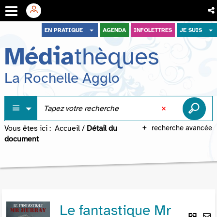
Aller
Aller
Aller
EN PRATIQUE
AGENDA
INFOLETTRES
JE SUIS
au
au
à
Média
thèques
menu
contenu
la
recherche
La Rochelle Agglo
Vous êtes ici :
Accueil
/
Détail du
recherche avancée
document
Le fantastique Mr
Lie