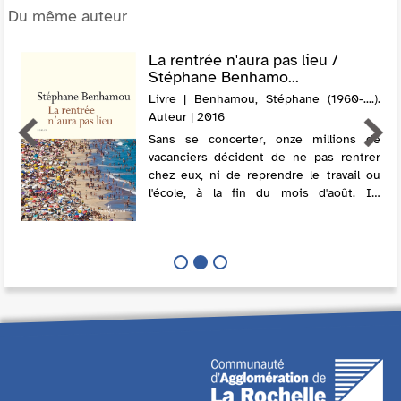
Du même auteur
La rentrée n'aura pas lieu /
Stéphane Benhamo...
Livre | Benhamou, Stéphane (1960-....).
Auteur | 2016
Sans se concerter, onze millions de
vacanciers décident de ne pas rentrer
chez eux, ni de reprendre le travail ou
l'école, à la fin du mois d'août. Ils
expriment leur insatisfaction face à la
crise, au terrorisme et à l'absentéism...