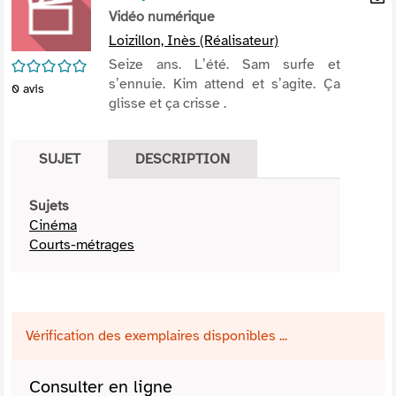
per
Vidéo numérique
En
(Nou
par
Loizillon, Inès (Réalisateur)
fenê
mai
/5
Seize ans. Lʼété. Sam surfe et
sʼennuie. Kim attend et sʼagite. Ça
0
avis
glisse et ça crisse .
SUJET
DESCRIPTION
Sujets
Cinéma
Courts-métrages
Vérification des exemplaires disponibles ...
Consulter en ligne