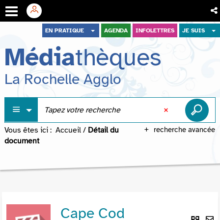
Aller
Aller
Aller
EN PRATIQUE
AGENDA
INFOLETTRES
JE SUIS
au
au
à
Média
thèques
menu
contenu
la
recherche
La Rochelle Agglo
Vous êtes ici :
Accueil
/
Détail du
recherche avancée
document
Cape Cod
Lie