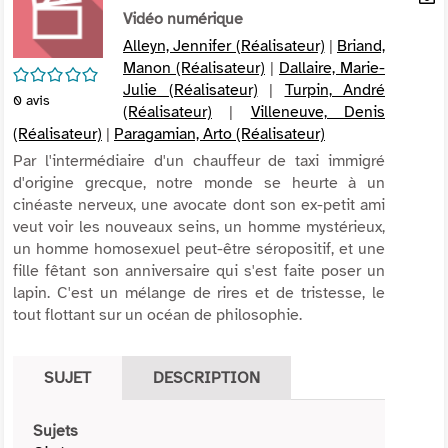
per
Vidéo numérique
En
(Nou
par
Alleyn, Jennifer (Réalisateur)
|
Briand,
fenê
mai
Manon (Réalisateur)
|
Dallaire, Marie-
/5
Julie (Réalisateur)
|
Turpin, André
0
avis
(Réalisateur)
|
Villeneuve, Denis
(Réalisateur)
|
Paragamian, Arto (Réalisateur)
Par l'intermédiaire d'un chauffeur de taxi immigré
d'origine grecque, notre monde se heurte à un
cinéaste nerveux, une avocate dont son ex-petit ami
veut voir les nouveaux seins, un homme mystérieux,
un homme homosexuel peut-être séropositif, et une
fille fêtant son anniversaire qui s'est faite poser un
lapin. C'est un mélange de rires et de tristesse, le
tout flottant sur un océan de philosophie.
SUJET
DESCRIPTION
Sujets