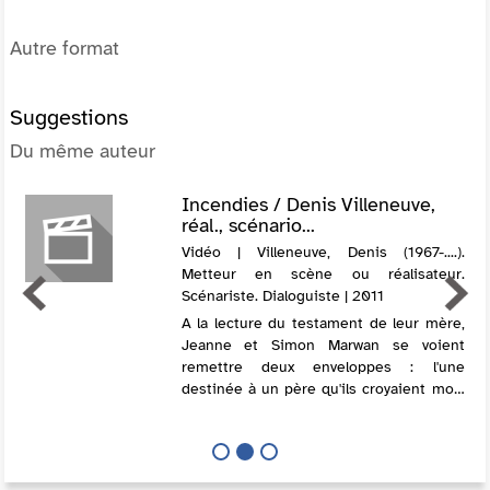
Autre format
Suggestions
Du même auteur
Incendies / Denis Villeneuve,
réal., scénario...
Vidéo | Villeneuve, Denis (1967-....).
Metteur en scène ou réalisateur.
Scénariste. Dialoguiste | 2011
A la lecture du testament de leur mère,
Jeanne et Simon Marwan se voient
remettre deux enveloppes : l'une
destinée à un père qu'ils croyaient mort
et l╝autre à un frère dont ils ignoraient
l'existence.Jeanne voit dans cet
énigmati...