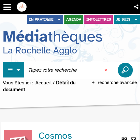
Aller
Aller
Aller
EN PRATIQUE
AGENDA
INFOLETTRES
JE SUIS
au
au
à
Média
thèques
menu
contenu
la
recherche
La Rochelle Agglo
Vous êtes ici :
Accueil
/
Détail du
recherche avancée
document
Cosmos
Lie