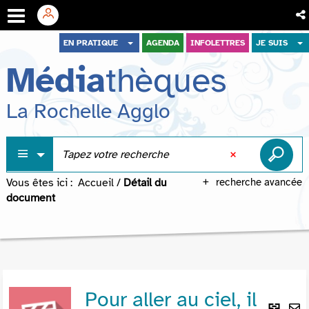
Aller
Aller
Aller
EN PRATIQUE
AGENDA
INFOLETTRES
JE SUIS
au
au
à
Média
thèques
menu
contenu
la
recherche
La Rochelle Agglo
Vous êtes ici :
Accueil
/
Détail du
recherche avancée
document
Pour aller au ciel, il
Lie