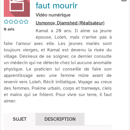
faut mourir
per
En
(Nou
par
Vidéo numérique
fenê
mai
/5
Usmonov, Djamshed (Réalisateur)
0
avis
Kamal a 20 ans. Il aime sa jeune
épouse, Loleh, mais n'arrive pas à
faire l'amour avec elle. Les jeunes mariés sont
toujours vierges, et Kamal est devenu la risée du
village. Désireux de se soigner, ce dernier consulte
un médecin qui ne détecte chez lui aucune anomalie
physique. Le praticien lui conseille de faire son
apprentissage avec une femme mûre avant de
revenir vers Loleh. Récit initiatique. Voyage au creux
des femmes. Poème urbain, corps et tramways, ciels
et mains qui se frôlent. Pour vivre sur terre, il faut
aimer.
SUJET
DESCRIPTION