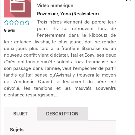
per
Vidéo numérique
En
(Nou
par
Rozenkier, Yona (Réalisateur)
fenê
mai
/5
Trois frères viennent de perdre leur
père. Ils se retrouvent lors de
0
avis
l'enterrement dans le kibboutz de
leur enfance. Avishai, le plus jeune, doit se rendre
deux jours plus tard à la frontière libanaise où un
nouveau conflit vient d'éclater. Itai et Ioav, ses deux
aînés, ont tous deux été soldats. Ioav, traumatisé par
son passage dans l'armée, veut l'empêcher de partir
tandis qu'Itai pense qu'Avishai y trouvera le moyen
de s'endurcir. Quand le testament du père est
dévoilé, les tensions et les mauvais souvenirs
d'enfance ressurgissent...
SUJET
DESCRIPTION
Sujets