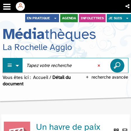
Aller
Aller
Aller
EN PRATIQUE
AGENDA
INFOLETTRES
JE SUIS
au
au
à
Média
thèques
menu
contenu
la
recherche
La Rochelle Agglo
Vous êtes ici :
Accueil
/
Détail du
recherche avancée
document
Un havre de paix
Lie