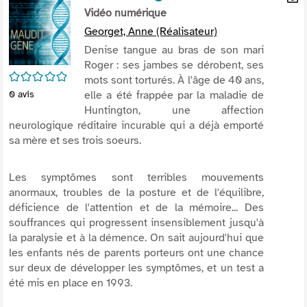
per
Vidéo numérique
En
(Nou
par
Georget, Anne (Réalisateur)
fenê
mai
Denise tangue au bras de son mari
Roger : ses jambes se dérobent, ses
/5
mots sont torturés. À l'âge de 40 ans,
elle a été frappée par la maladie de
0
avis
Huntington, une affection
neurologique réditaire incurable qui a déjà emporté
sa mère et ses trois soeurs.
Les symptômes sont terribles mouvements
anormaux, troubles de la posture et de l'équilibre,
déficience de l'attention et de la mémoire... Des
souffrances qui progressent insensiblement jusqu'à
la paralysie et à la démence. On sait aujourd'hui que
les enfants nés de parents porteurs ont une chance
sur deux de développer les symptômes, et un test a
été mis en place en 1993.