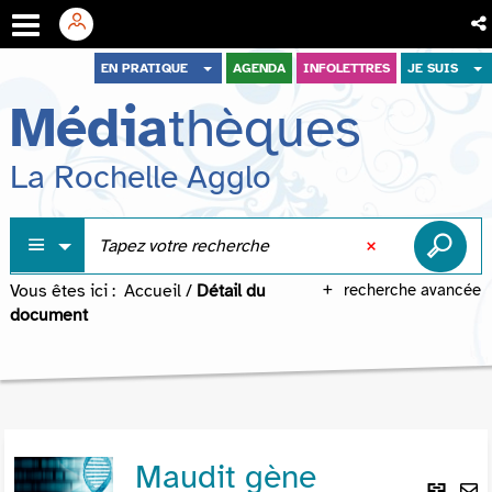
Aller
Aller
Aller
EN PRATIQUE
AGENDA
INFOLETTRES
JE SUIS
au
au
à
Média
thèques
menu
contenu
la
recherche
La Rochelle Agglo
Vous êtes ici :
Accueil
/
Détail du
recherche avancée
document
Maudit gène
Lie