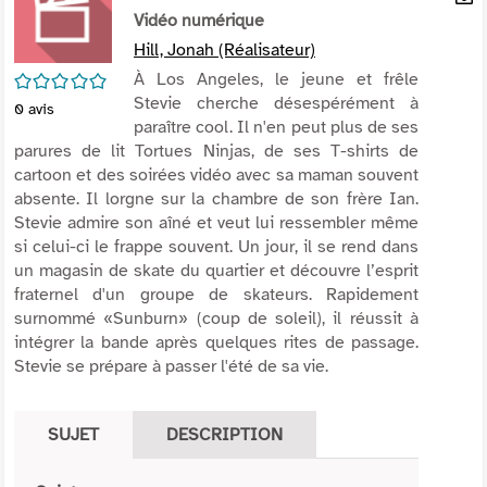
per
Vidéo numérique
En
(Nou
par
Hill, Jonah (Réalisateur)
fenê
mai
/5
À Los Angeles, le jeune et frêle
Stevie cherche désespérément à
0
avis
paraître cool. Il n'en peut plus de ses
parures de lit Tortues Ninjas, de ses T-shirts de
cartoon et des soirées vidéo avec sa maman souvent
absente. Il lorgne sur la chambre de son frère Ian.
Stevie admire son aîné et veut lui ressembler même
si celui-ci le frappe souvent. Un jour, il se rend dans
un magasin de skate du quartier et découvre l’esprit
fraternel d'un groupe de skateurs. Rapidement
surnommé «Sunburn» (coup de soleil), il réussit à
intégrer la bande après quelques rites de passage.
Stevie se prépare à passer l'été de sa vie.
SUJET
DESCRIPTION