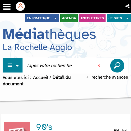
Aller
Aller
Aller
EN PRATIQUE
AGENDA
INFOLETTRES
JE SUIS
au
au
à
Média
thèques
menu
contenu
la
recherche
La Rochelle Agglo
Vous êtes ici :
Accueil
/
Détail du
recherche avancée
document
90's
Lie