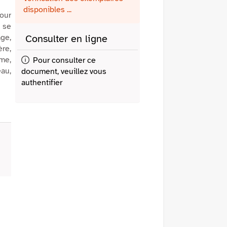
fenêtre)
mail
disponibles ...
our
e se
age,
Consulter en ligne
re,
ème,
Pour consulter ce
eau,
document, veuillez vous
authentifier