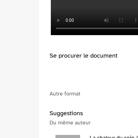
(Nouvelle
pinterest
fenêtre)
(Nouvelle
fenêtre)
Se procurer le document
Autre format
Suggestions
Du même auteur
La chaleur du sein 