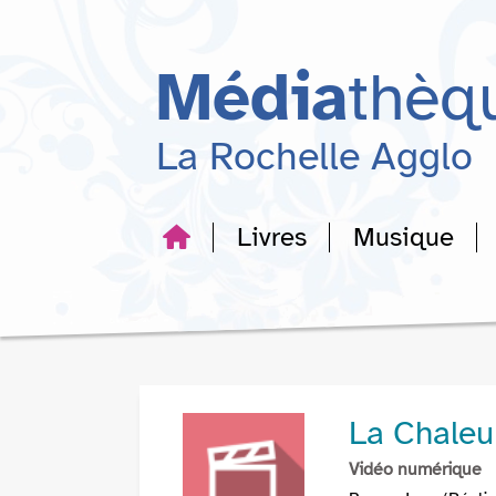
Aller
Aller
Aller
au
au
à
menu
contenu
la
Média
thèq
recherche
La Rochelle Agglo
Livres
Musique
La Chaleu
Vidéo numérique