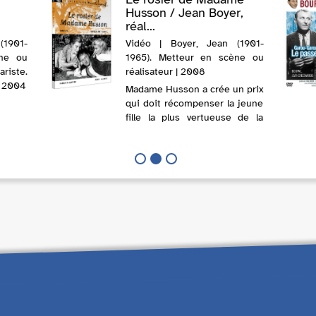
Husson / Jean Boyer,
réal...
(1901-
Vidéo | Boyer, Jean (1901-
ène ou
1965). Metteur en scène ou
iste.
réalisateur | 2008
| 2004
Madame Husson a crée un prix
qui doit récompenser la jeune
fille la plus vertueuse de la
commune. Mais faute de
rosière, le choix des dames du
comité se porte sur un
"rosier", garçon naïf fuyant les
filles qui s'amusent à le taqui...