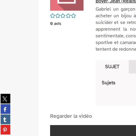
Boyer, Jean (Réalis
Gabriel un garçon
/5
acheter un bijou à
suicider et se ret
0
avis
apprennent la nou
sentimentale, conso
sportive et camara
tentent de redonne
SUJET
Sujets
Partager
sur
Partager
twitter
sur
Regarder la vidéo
(Nouvelle
Partager
facebook
fenêtre)
sur
(Nouvelle
Partager
tumblr
fenêtre)
sur