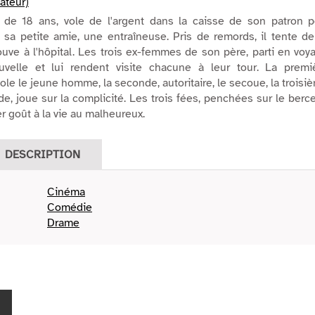
ateur)
 de 18 ans, vole de l'argent dans la caisse de son patron p
 sa petite amie, une entraîneuse. Pris de remords, il tente d
rouve à l'hôpital. Les trois ex-femmes de son père, parti en voy
velle et lui rendent visite chacune à leur tour. La premiè
le le jeune homme, la seconde, autoritaire, le secoue, la troisi
de, joue sur la complicité. Les trois fées, penchées sur le berc
r goût à la vie au malheureux.
DESCRIPTION
Cinéma
Comédie
Drame