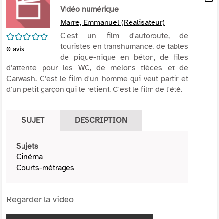
per
Vidéo numérique
En
(Nou
par
Marre, Emmanuel (Réalisateur)
fenê
mai
/5
C'est un film d'autoroute, de
touristes en transhumance, de tables
0
avis
de pique-nique en béton, de files
d'attente pour les WC, de melons tièdes et de
Carwash. C'est le film d'un homme qui veut partir et
d'un petit garçon qui le retient. C'est le film de l'été.
SUJET
DESCRIPTION
Sujets
Cinéma
Courts-métrages
Regarder la vidéo