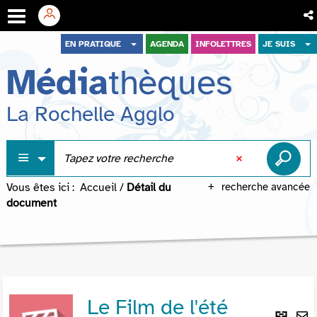
Aller
Aller
Aller
EN PRATIQUE
AGENDA
INFOLETTRES
JE SUIS
au
au
à
Média
thèques
menu
contenu
la
recherche
La Rochelle Agglo
Vous êtes ici :
Accueil
/
Détail du
recherche avancée
document
Le Film de l'été
Lie