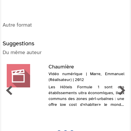
Autre format
Suggestions
Du même auteur
Chaumière
Vidéo numérique | Marre, Emmanuel
(Réalisateur) | 2012
Les Hôtels Formule 1 sont ces
établissements ultra économiques, lieux
communs des zones péri-urbaines : une
offre low cost d'«habiter» le monde.
Derrière la porte des chambres,
l'uniformité de l'espace, réduit au strict
minimum fo...