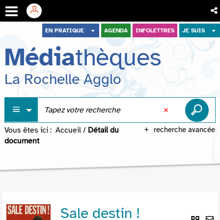
Aller
Aller
Aller
EN PRATIQUE
AGENDA
INFOLETTRES
JE SUIS
au
au
à
Média
thèques
menu
contenu
la
recherche
La Rochelle Agglo
Vous êtes ici :
Accueil
/
Détail du
recherche avancée
document
Sale destin !
Lie