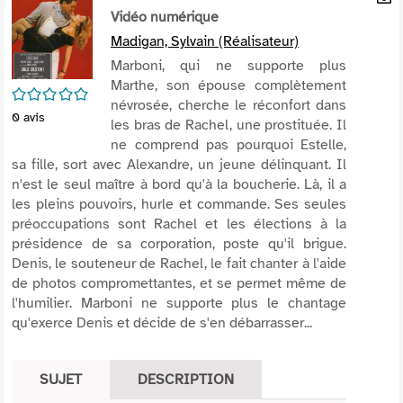
per
Vidéo numérique
En
(Nou
par
Madigan, Sylvain (Réalisateur)
fenê
mai
Marboni, qui ne supporte plus
Marthe, son épouse complètement
/5
névrosée, cherche le réconfort dans
0
avis
les bras de Rachel, une prostituée. Il
ne comprend pas pourquoi Estelle,
sa fille, sort avec Alexandre, un jeune délinquant. Il
n'est le seul maître à bord qu'à la boucherie. Là, il a
les pleins pouvoirs, hurle et commande. Ses seules
préoccupations sont Rachel et les élections à la
présidence de sa corporation, poste qu'il brigue.
Denis, le souteneur de Rachel, le fait chanter à l'aide
de photos compromettantes, et se permet même de
l'humilier. Marboni ne supporte plus le chantage
qu'exerce Denis et décide de s'en débarrasser...
SUJET
DESCRIPTION