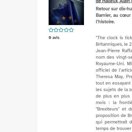
de Halleux, Alain 
Retour sur dix-h
Barnier, au cœur
l’histoire.
/5
"The clock is tic
0
avis
Britanniques, le 2
Jean-Pierre Raff
nom des vingt-se
Royaume-Uni. Mi
officiel de l’art
Theresa May, Pre
tout en essayant 
les sujets de la 
de plus en plus l
mois : la front
"Brexiteurs" et d
proposition de Br
qui permettrait 
temps de trouver 