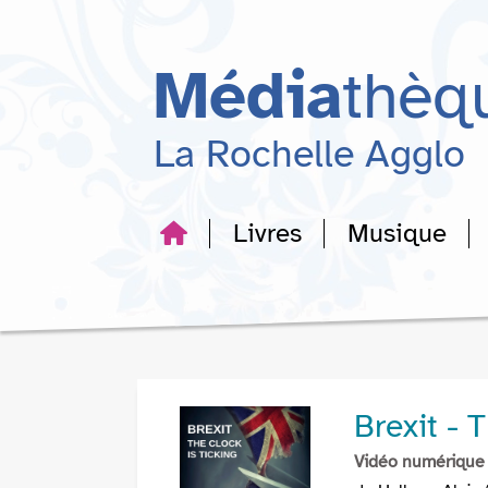
Aller
Aller
Aller
au
au
à
menu
contenu
la
Média
thèq
recherche
La Rochelle Agglo
Livres
Musique
Brexit - 
Vidéo numérique