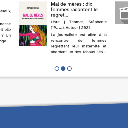
Mal de mères : dix
femmes racontent le
lleux,
regret...
Livre | Thomas, Stéphanie
esse
(19..-....). Auteur | 2021
-elle
La journaliste est allée à la
l ? Un
rencontre de femmes
oge la
regrettant leur maternité et
phe et
abordant un des tabous liés à
oup de
la vie de mère. Tout en aimant
stoire
leurs enfants, elles racontent
 qui a
comment ce nouveau rôle a
bouleversé leur vie en les
éloign...