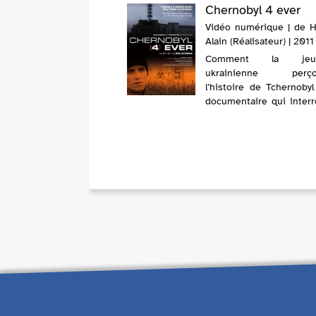
Chernobyl 4 ever
Vidéo numérique | de Ha
Alain (Réalisateur) | 2011
Comment la jeun
ukrainienne perçoit
l’histoire de Tchernoby
documentaire qui interr
mémoire de la catastro
son avenir. Pour beauc
jeunes Ukrainiens, l’hi
du cataclysme nucléaire
fr...