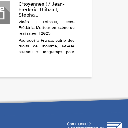
Citoyennes ! / Jean-
Frédéric Thibault,
Stépha...
Vidéo | Thibault, Jean-
Frédéric. Metteur en scène ou
réalisateur | 2025
Pourquoi la France, patrie des
droits de l'homme, a-t-elle
attendu si longtemps pour
accorder aux femmes le droit
de vote, ce droit fondamental
qui leur avait déjà été accordé,
depuis 1893, dans cinquante-
huit pays ou États dans l...