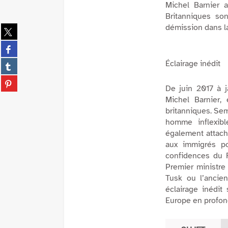
Michel Barnier 
Britanniques so
démission dans l
Partager
sur
Partager
twitter
sur
(Nouvelle
Partager
Éclairage inédit
facebook
fenêtre)
sur
(Nouvelle
Partager
tumblr
De juin 2017 à 
fenêtre)
sur
(Nouvelle
Michel Barnier
pinterest
fenêtre)
britanniques. Sem
(Nouvelle
homme inflexibl
fenêtre)
également attaché
aux immigrés po
confidences du 
Premier ministre
Tusk ou l’ancien
éclairage inédit
Europe en profon