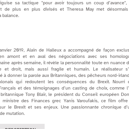
aiguise sa tactique
"pour avoir toujours un coup d’avance"
,
nt de plus en plus divisés et Theresa May met désormais
a balance.
janvier 2019, Alain de Halleux a accompagné de façon exclus
, en amont et en aval des négociations avec ses homolog
aine après semaine, il révèle la personnalité toute en nuance 
e et droit, mais aussi fragile et humain. Le réalisateur s’
 à donner la parole aux Britanniques, des pêcheurs nord-irlan
lonais qui redoutent les conséquences du Brexit. Nourri 
Français et des témoignages d’un casting de choix, comme l’
 britannique Tony Blair, le président du Conseil européen Do
 ministre des Finances grec Yanis Varoufakis, ce film offre
 sur le Brexit et ses enjeux. Une passionnante chronique d’
de mutation.