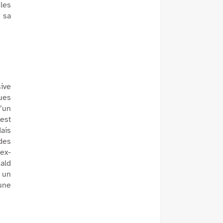
 les
 sa
ive
ues
d’un
est
dais
des
ex-
nald
 un
une