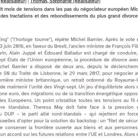
(Réalisateur)
|
Thomas, Stéphanie (Réalisateur)
uit mois de tensions dans les pas du négociateur européen Mi
 des tractations et des rebondissements du plus grand divorc
king
" ("
l’horloge tourne
"), répète Michel Barnier. Après le vote
3 juin 2016, en faveur du Brexit, l'ancien ministre de François Fil
arin, Alain Juppé et Édouard Balladur est chargé de conduire
pt États de l’Union européenne, la procédure de divorce avec
chel Barnier a disposé de deux ans, depuis le déclenchem
icle 50 du Traité de Lisbonne, le 29 mars 2017, pour négocier 
mière ministre britannique, un retrait ordonné du Royaume-U
de maintenir l’unité des Vingt-sept. Un jeu d’équilibriste alors
zone euro, des migrations ou de la transition énergétique oppo
es Européens. Un point cristallise toutes les tensions au fil
ière irlandaise. Theresa May doit faire face à la pression 
u DUP – le parti allié nord-irlandais – qui rejettent en forc
uxelles d’opter pour la solution du
backstop
: un "filet de sécur
de conserver la frontière ouverte aux biens et aux personnes
un accord sur les futures relations entre l’UE et Londres. Alors