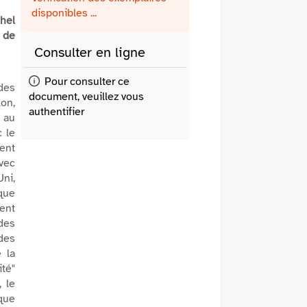
fenêtre)
mail
disponibles ...
chel
e de
Consulter en ligne
Pour consulter ce
 des
document, veuillez vous
lon,
authentifier
, au
 le
ent
avec
ni,
 que
sent
 des
des
e la
ité"
, le
 que