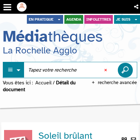
Aller
Aller
Aller
EN PRATIQUE
AGENDA
INFOLETTRES
JE SUIS
au
au
à
Média
thèques
menu
contenu
la
recherche
La Rochelle Agglo
Vous êtes ici :
Accueil
/
Détail du
recherche avancée
document
Soleil brûlant
Lie