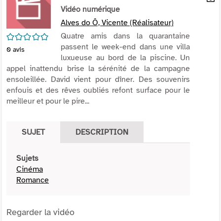
per
Vidéo numérique
En
(Nou
par
Alves do Ô, Vicente (Réalisateur)
fenê
mai
/5
Quatre amis dans la quarantaine
passent le week-end dans une villa
0
avis
luxueuse au bord de la piscine. Un
appel inattendu brise la sérénité de la campagne
ensoleillée. David vient pour dîner. Des souvenirs
enfouis et des rêves oubliés refont surface pour le
meilleur et pour le pire...
SUJET
DESCRIPTION
Sujets
Cinéma
Romance
Regarder la vidéo