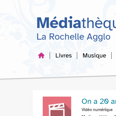
Aller
Aller
Aller
au
au
à
menu
contenu
la
Média
thèq
recherche
La Rochelle Agglo
Livres
Musique
On a 20 a
Vidéo numérique