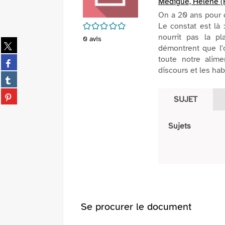
Medigue, Hélène (R
On a 20 ans pour 
/5
Le constat est là
nourrit pas la p
0
avis
Partager
démontrent que l'
sur
toute notre alim
Partager
twitter
discours et les ha
sur
(Nouvelle
Partager
facebook
fenêtre)
sur
(Nouvelle
Partager
tumblr
SUJET
fenêtre)
sur
(Nouvelle
pinterest
fenêtre)
Sujets
(Nouvelle
fenêtre)
Se procurer le document