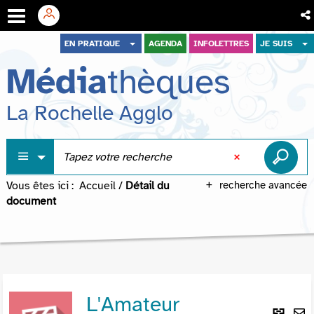
Aller
Aller
Aller
EN PRATIQUE
AGENDA
INFOLETTRES
JE SUIS
au
au
à
Média
thèques
menu
contenu
la
recherche
La Rochelle Agglo
Vous êtes ici :
Accueil
/
Détail du
recherche avancée
document
L'Amateur
Lie