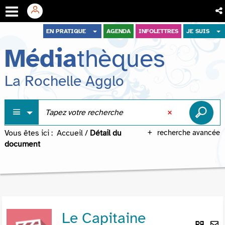
Aller
Aller
Aller
EN PRATIQUE
AGENDA
INFOLETTRES
JE SUIS
au
au
à
Média
thèques
menu
contenu
la
recherche
La Rochelle Agglo
Vous êtes ici :
Accueil
/
Détail du
recherche avancée
document
Le Capitaine
Lie