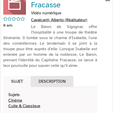
Fracasse
per
En
(Nou
par
Vidéo numérique
fenê
mai
/5
Cavalcanti, Alberto (Réalisateur)
0
avis
Le Baron de Sigognac offre
l'hospitalité à une troupe de théâtre
itinérante. Il tombe sous le charme d'Isabelle, l'une
des comédiennes. Le lendemain il se joint à la
troupe pour être auprès d'elle. Lorsque Isabelle est
enlevée par un homme de la noblesse, Le Baron,
prenant l'identité du Capitaine Fracasse, se lance à
leur poursuite pour sauver celle qu'il aime.
SUJET
DESCRIPTION
Sujets
Cinéma
Culte & Classique