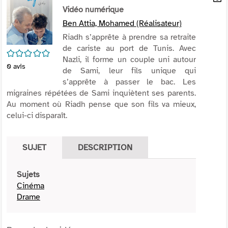
per
Vidéo numérique
En
(Nou
par
Ben Attia, Mohamed (Réalisateur)
fenê
mai
Riadh s’apprête à prendre sa retraite
de cariste au port de Tunis. Avec
/5
Nazli, il forme un couple uni autour
0
avis
de Sami, leur fils unique qui
s’apprête à passer le bac. Les
migraines répétées de Sami inquiètent ses parents.
Au moment où Riadh pense que son fils va mieux,
celui-ci disparaît.
SUJET
DESCRIPTION
Sujets
Cinéma
Drame