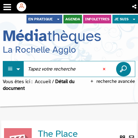
Aller
Aller
Aller
EN PRATIQUE
AGENDA
INFOLETTRES
JE SUIS
au
au
à
Média
thèques
menu
contenu
la
recherche
La Rochelle Agglo
Vous êtes ici :
Accueil
/
Détail du
recherche avancée
document
The Place
Lie