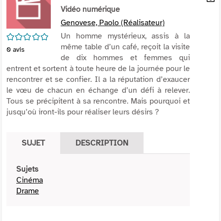
per
Vidéo numérique
En
(Nou
par
Genovese, Paolo (Réalisateur)
fenê
mai
/5
Un homme mystérieux, assis à la
même table d’un café, reçoit la visite
0
avis
de dix hommes et femmes qui
entrent et sortent à toute heure de la journée pour le
rencontrer et se confier. Il a la réputation d’exaucer
le vœu de chacun en échange d’un défi à relever.
Tous se précipitent à sa rencontre. Mais pourquoi et
jusqu’où iront-ils pour réaliser leurs désirs ?
SUJET
DESCRIPTION
Sujets
Cinéma
Drame