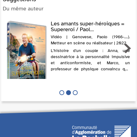
Du même auteur
Les amants super-héroiques =
Supereroi / Paol...
Vidéo | Genovese, Paolo (1966-....).
Metteur en scène ou réalisateur | 2022
L'histoire d'un couple : Anna, une
dessinatrice à la personnalité impulsive
et anticonformiste, et Marco, un
professeur de physique convaincu que
tout est régi par une formule
mathématique. Une comédie
sentimentale sur les couples...