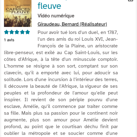
fleuve
per
En
(Nou
par
Vidéo numérique
fenê
mai
Giraudeau, Bernard (Réalisateur)
5/5
Pour avoir tué lors d'un duel, en 1787,
l'un des amis du roi Louis XVI, Jean-
1
avis
François de la Plaine, un aristocrate
libre-penseur, est exilé au Cap Saint-Louis, sur les
côtes d'Afrique, à la tête d'un minuscule comptoir.
L'homme se résigne à son sort, comptant sur son
clavecin, qu'il a emporté avec lui, pour adoucir sa
solitude. Lors d'une incursion à l'intérieur des terres,
il découvre la beauté de l'Afrique, la vigueur de ses
peuples et la profondeur de l'amour qu'elle peut
inspirer. Il revient de son périple pourvu d'une
esclave, Amélie, qu'il commence par traiter comme
sa fille. Mais plus sa passion pour le continent noir
augmente, plus son amour pour Amélie devient
profond, au point que le courtisan déchu finit par
oublier la métropole et se soucier comme d'une