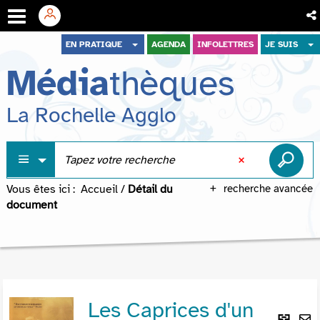
Aller
Aller
Aller
EN PRATIQUE
AGENDA
INFOLETTRES
JE SUIS
au
au
à
Média
thèques
menu
contenu
la
recherche
La Rochelle Agglo
Vous êtes ici :
Accueil
/
Détail du
recherche avancée
document
Les Caprices d'un
Lie