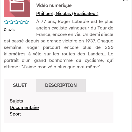
per
Vidéo numérique
En
(Nou
par
Philibert, Nicolas (Réalisateur)
fenê
mai
/5
À 77 ans, Roger Labépie est le plus
ancien cycliste vainqueur du Tour de
0
avis
France, encore en vie. Un demi siècle
est passé depuis sa grande victoire en 1937. Chaque
semaine, Roger parcourt encore plus de 300
kilomètres à vélo sur les routes des Landes... Le
portrait d'un grand bonhomme du cyclisme, qui
affirme : "J'aime mon vélo plus que moi-même".
SUJET
DESCRIPTION
Sujets
Documentaire
Sport