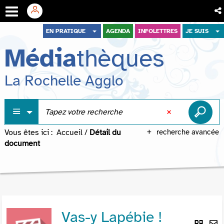
Aller
Aller
Aller
EN PRATIQUE
AGENDA
INFOLETTRES
JE SUIS
au
au
à
Média
thèques
menu
contenu
la
recherche
La Rochelle Agglo
Vous êtes ici :
Accueil
/
Détail du
recherche avancée
document
Vas-y Lapébie !
Lie