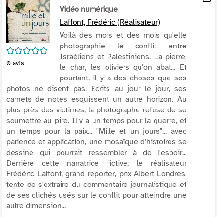
per
Vidéo numérique
En
(Nou
par
Laffont, Frédéric (Réalisateur)
fenê
mai
Voilà des mois et des mois qu'elle
photographie le conflit entre
/5
Israéliens et Palestiniens. La pierre,
0
avis
le char, les oliviers qu'on abat... Et
pourtant, il y a des choses que ses
photos ne disent pas. Ecrits au jour le jour, ses
carnets de notes esquissent un autre horizon. Au
plus près des victimes, la photographe refuse de se
soumettre au pire. Il y a un temps pour la guerre, et
un temps pour la paix... "Mille et un jours"... avec
patience et application, une mosaïque d'histoires se
dessine qui pourrait ressembler à de l'espoir...
Derrière cette narratrice fictive, le réalisateur
Frédéric Laffont, grand reporter, prix Albert Londres,
tente de s'extraire du commentaire journalistique et
de ses clichés usés sur le conflit pour atteindre une
autre dimension...