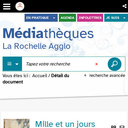
Aller
Aller
Aller
EN PRATIQUE
AGENDA
INFOLETTRES
JE SUIS
au
au
à
Média
thèques
menu
contenu
la
recherche
La Rochelle Agglo
Vous êtes ici :
Accueil
/
Détail du
recherche avancée
document
Mille et un jours
Lie