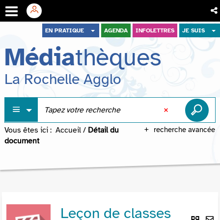
Aller
Aller
Aller
EN PRATIQUE
AGENDA
INFOLETTRES
JE SUIS
au
au
à
Média
thèques
menu
contenu
la
recherche
La Rochelle Agglo
Vous êtes ici :
Accueil
/
Détail du
recherche avancée
document
Leçon de classes
Lie