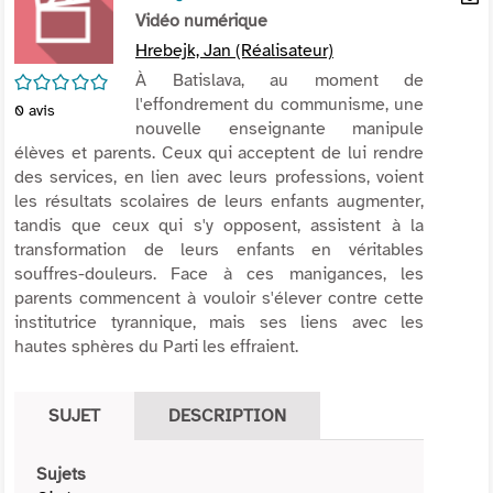
per
Vidéo numérique
En
(Nou
par
Hrebejk, Jan (Réalisateur)
fenê
mai
/5
À Batislava, au moment de
l'effondrement du communisme, une
0
avis
nouvelle enseignante manipule
élèves et parents. Ceux qui acceptent de lui rendre
des services, en lien avec leurs professions, voient
les résultats scolaires de leurs enfants augmenter,
tandis que ceux qui s'y opposent, assistent à la
transformation de leurs enfants en véritables
souffres-douleurs. Face à ces manigances, les
parents commencent à vouloir s'élever contre cette
institutrice tyrannique, mais ses liens avec les
hautes sphères du Parti les effraient.
SUJET
DESCRIPTION
Sujets