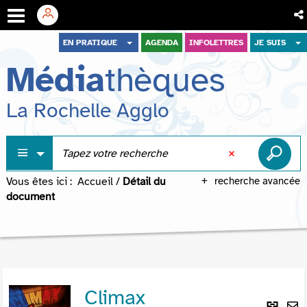
Aller
Aller
Aller
EN PRATIQUE
AGENDA
INFOLETTRES
JE SUIS
au
au
à
Média
thèques
menu
contenu
la
recherche
La Rochelle Agglo
Vous êtes ici :
Accueil
/
Détail du
recherche avancée
document
Climax
Lie