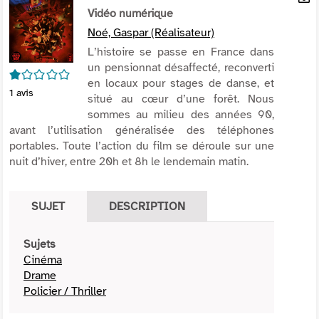
per
Vidéo numérique
En
(Nou
par
Noé, Gaspar (Réalisateur)
fenê
mai
L’histoire se passe en France dans
un pensionnat désaffecté, reconverti
1/5
en locaux pour stages de danse, et
1
avis
situé au cœur d’une forêt. Nous
sommes au milieu des années 90,
avant l’utilisation généralisée des téléphones
portables. Toute l’action du film se déroule sur une
nuit d’hiver, entre 20h et 8h le lendemain matin.
SUJET
DESCRIPTION
Sujets
Cinéma
Drame
Policier / Thriller