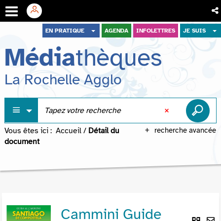
Aller
Aller
Aller
EN PRATIQUE
AGENDA
INFOLETTRES
JE SUIS
au
au
à
Média
thèques
menu
contenu
la
recherche
La Rochelle Agglo
Vous êtes ici :
Accueil
/
Détail du
recherche avancée
document
Cammini Guide
Lie