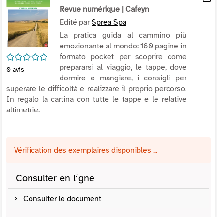
per
Revue numérique
| Cafeyn
En
(Nou
par
Edité par
Sprea Spa
fenê
mai
La pratica guida al cammino più
emozionante al mondo: 160 pagine in
/5
formato pocket per scoprire come
prepararsi al viaggio, le tappe, dove
0
avis
dormire e mangiare, i consigli per
superare le difficoltà e realizzare il proprio percorso.
In regalo la cartina con tutte le tappe e le relative
altimetrie.
Vérification des exemplaires disponibles ...
Consulter en ligne
Consulter le document