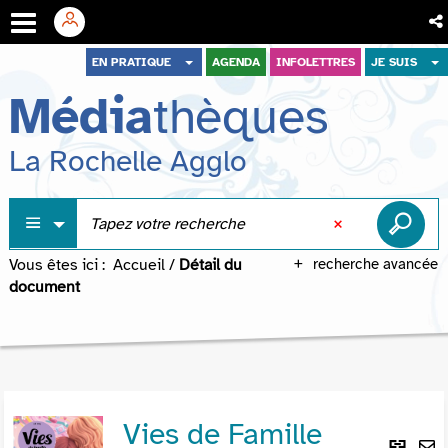
Aller
Aller
Aller
EN PRATIQUE
AGENDA
INFOLETTRES
JE SUIS
au
au
à
Média
thèques
menu
contenu
la
recherche
La Rochelle Agglo
Vous êtes ici :
Accueil
/
Détail du
recherche avancée
document
Vies de Famille
Lie