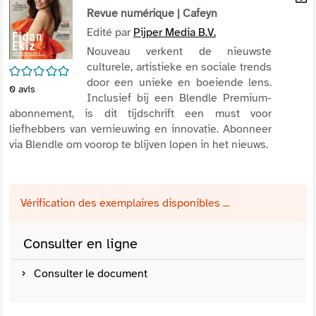
per
Revue numérique
| Cafeyn
En
(Nou
par
Edité par
Pijper Media B.V.
fenê
mai
Nouveau verkent de nieuwste
culturele, artistieke en sociale trends
/5
door een unieke en boeiende lens.
0
avis
Inclusief bij een Blendle Premium-
abonnement, is dit tijdschrift een must voor
liefhebbers van vernieuwing en innovatie. Abonneer
via Blendle om voorop te blijven lopen in het nieuws.
Vérification des exemplaires disponibles ...
Consulter en ligne
Consulter le document