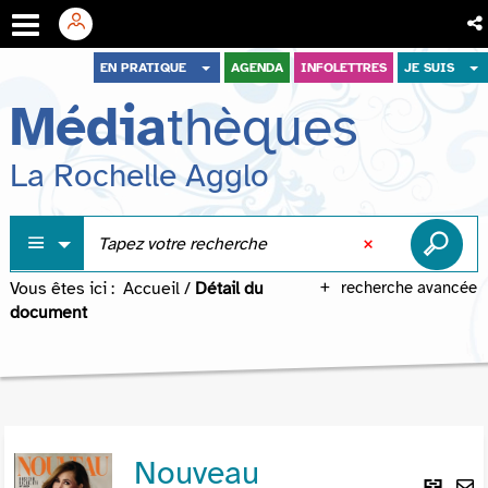
Aller
Aller
Aller
EN PRATIQUE
AGENDA
INFOLETTRES
JE SUIS
au
au
à
Média
thèques
menu
contenu
la
recherche
La Rochelle Agglo
Vous êtes ici :
Accueil
/
Détail du
recherche avancée
document
Nouveau
Lie