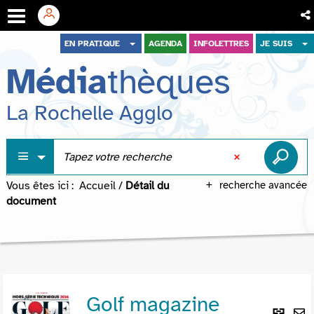
Aller
Aller
Aller
EN PRATIQUE
AGENDA
INFOLETTRES
JE SUIS
au
au
à
Média
thèques
menu
contenu
la
recherche
La Rochelle Agglo
Vous êtes ici :
Accueil
/
Détail du
recherche avancée
document
Golf magazine
Lie