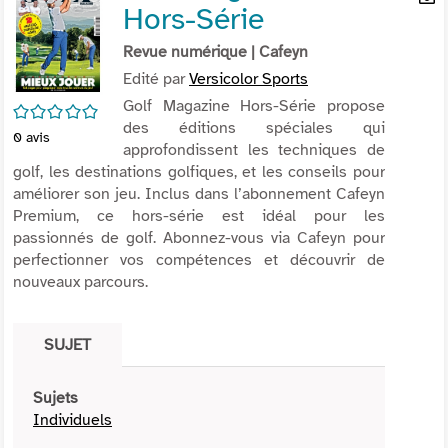
Hors-Série
per
En
(Nou
par
Revue numérique
| Cafeyn
fenê
mai
Edité par
Versicolor Sports
Golf Magazine Hors-Série propose
/5
des éditions spéciales qui
0
avis
approfondissent les techniques de
golf, les destinations golfiques, et les conseils pour
améliorer son jeu. Inclus dans l’abonnement Cafeyn
Premium, ce hors-série est idéal pour les
passionnés de golf. Abonnez-vous via Cafeyn pour
perfectionner vos compétences et découvrir de
nouveaux parcours.
SUJET
Sujets
Individuels