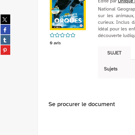
Edité par
Unique 
National Geograp
sur les animaux,
Partager
curieux. Inclus 
sur
Partager
idéal pour les e
twitter
sur
/5
découverte ludiq
(Nouvelle
Partager
facebook
0
avis
fenêtre)
sur
(Nouvelle
Partager
tumblr
SUJET
fenêtre)
sur
(Nouvelle
pinterest
fenêtre)
(Nouvelle
Sujets
fenêtre)
Se procurer le document