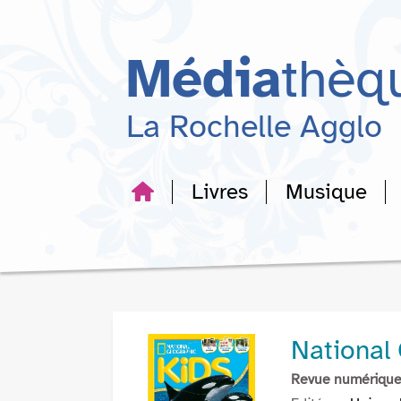
Aller
Aller
Aller
au
au
à
menu
contenu
la
Média
thèq
recherche
La Rochelle Agglo
Livres
Musique
National
Revue numériqu