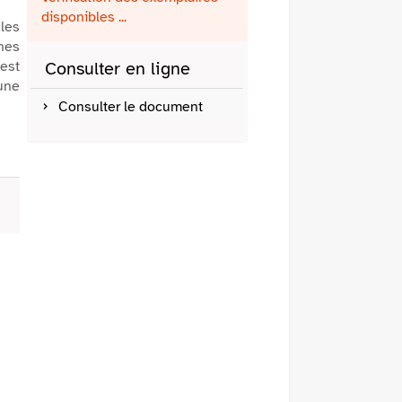
fenêtre)
mail
disponibles ...
cles
nes
est
Consulter en ligne
 une
Consulter le document