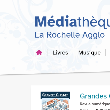
Aller
Aller
Aller
au
au
à
menu
contenu
la
Média
thèq
recherche
La Rochelle Agglo
Livres
Musique
Grandes 
Revue numériqu