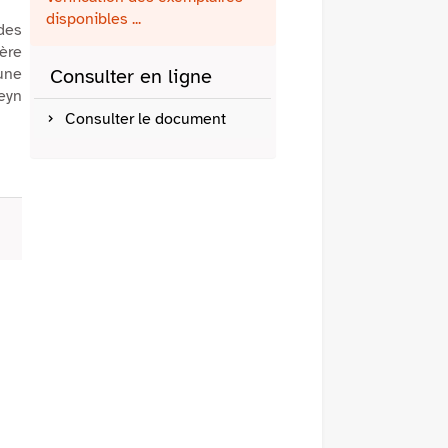
fenêtre)
mail
disponibles ...
 des
ère
une
Consulter en ligne
feyn
Consulter le document