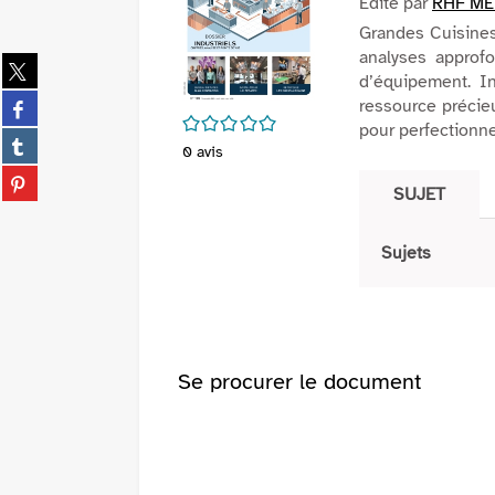
Edité par
RHF ME
Grandes Cuisines
analyses approf
Partager
d’équipement. I
sur
Partager
ressource précieu
twitter
/5
sur
pour perfectionner
(Nouvelle
Partager
facebook
0
avis
fenêtre)
sur
(Nouvelle
Partager
tumblr
SUJET
fenêtre)
sur
(Nouvelle
pinterest
fenêtre)
(Nouvelle
Sujets
fenêtre)
Se procurer le document