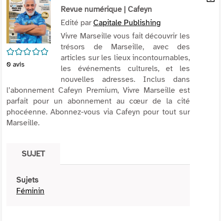
per
Revue numérique
| Cafeyn
En
(Nou
par
Edité par
Capitale Publishing
fenê
mai
Vivre Marseille vous fait découvrir les
trésors de Marseille, avec des
/5
articles sur les lieux incontournables,
0
avis
les événements culturels, et les
nouvelles adresses. Inclus dans
l’abonnement Cafeyn Premium, Vivre Marseille est
parfait pour un abonnement au cœur de la cité
phocéenne. Abonnez-vous via Cafeyn pour tout sur
Marseille.
SUJET
Sujets
Féminin