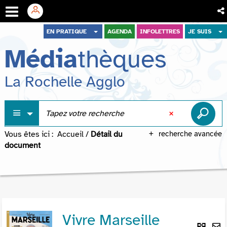
Aller
Aller
Aller
EN PRATIQUE
AGENDA
INFOLETTRES
JE SUIS
au
au
à
Média
thèques
menu
contenu
la
recherche
La Rochelle Agglo
Vous êtes ici :
Accueil
/
Détail du
recherche avancée
document
Vivre Marseille
Lie