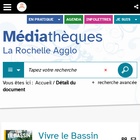
Aller
Aller
Aller
EN PRATIQUE
AGENDA
INFOLETTRES
JE SUIS
au
au
à
Média
thèques
menu
contenu
la
recherche
La Rochelle Agglo
Vous êtes ici :
Accueil
/
Détail du
recherche avancée
document
Vivre le Bassin
Lie