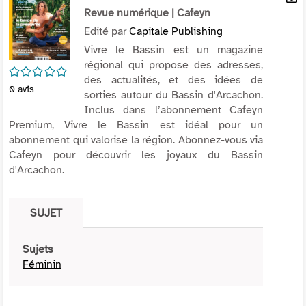
per
Revue numérique
| Cafeyn
En
(Nou
par
Edité par
Capitale Publishing
fenê
mai
Vivre le Bassin est un magazine
régional qui propose des adresses,
/5
des actualités, et des idées de
0
avis
sorties autour du Bassin d'Arcachon.
Inclus dans l’abonnement Cafeyn
Premium, Vivre le Bassin est idéal pour un
abonnement qui valorise la région. Abonnez-vous via
Cafeyn pour découvrir les joyaux du Bassin
d'Arcachon.
SUJET
Sujets
Féminin