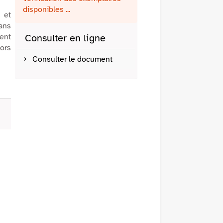
fenêtre)
mail
disponibles ...
 et
dans
ent
Consulter en ligne
Hors
Consulter le document