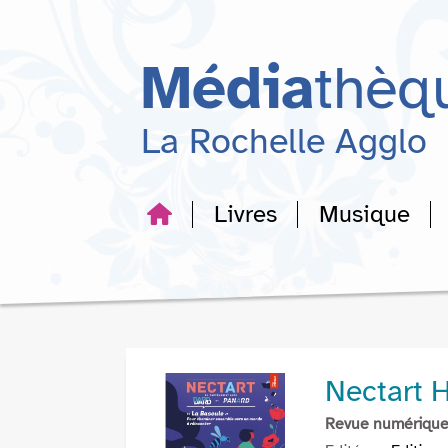
Aller
Aller
Aller
au
au
à
menu
contenu
la
Média
thèq
recherche
La Rochelle Agglo
Livres
Musique
Nectart H
Revue numériqu