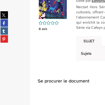
Edité par
Editions
Nectart Hors Sé
culturels, offran
Partager
l’abonnement Caf
sur
Partager
/5
qui enrichit la 
twitter
sur
Série via Cafeyn p
(Nouvelle
0
avis
Partager
facebook
fenêtre)
sur
(Nouvelle
Partager
tumblr
SUJET
fenêtre)
sur
(Nouvelle
pinterest
fenêtre)
(Nouvelle
Sujets
fenêtre)
Se procurer le document