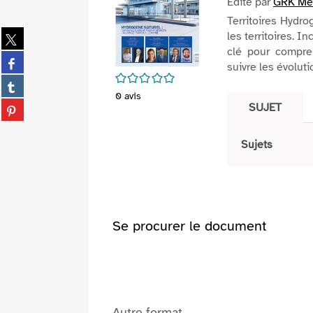
Edité par
GRK Me
Territoires Hydro
Partager
les territoires. 
sur
clé pour compre
Partager
twitter
suivre les évolut
sur
/5
(Nouvelle
Partager
facebook
fenêtre)
0
avis
sur
(Nouvelle
Partager
SUJET
tumblr
fenêtre)
sur
(Nouvelle
pinterest
fenêtre)
Sujets
(Nouvelle
fenêtre)
Se procurer le document
Autre format