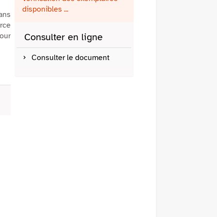
fenêtre)
mail
disponibles ...
dans
urce
our
Consulter en ligne
Consulter le document