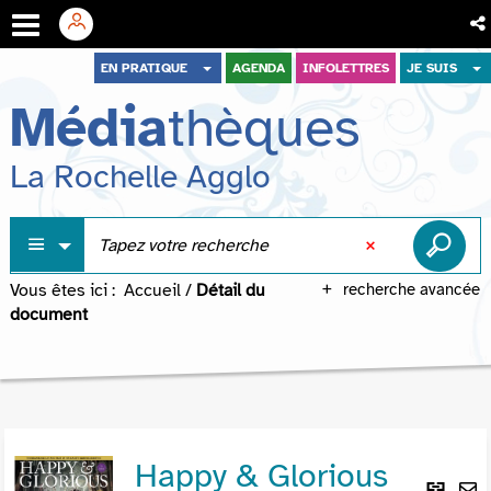
Aller
Aller
Aller
EN PRATIQUE
AGENDA
INFOLETTRES
JE SUIS
au
au
à
Média
thèques
menu
contenu
la
recherche
La Rochelle Agglo
Vous êtes ici :
Accueil
/
Détail du
recherche avancée
document
Happy & Glorious
Lie