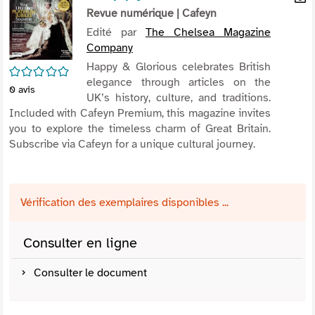
per
Revue numérique
| Cafeyn
En
(Nou
par
Edité par
The Chelsea Magazine
fenê
mai
Company
Happy & Glorious celebrates British
/5
elegance through articles on the
0
avis
UK’s history, culture, and traditions.
Included with Cafeyn Premium, this magazine invites
you to explore the timeless charm of Great Britain.
Subscribe via Cafeyn for a unique cultural journey.
Vérification des exemplaires disponibles ...
Consulter en ligne
Consulter le document