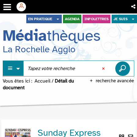
Aller
Aller
Aller
EN PRATIQUE
AGENDA
INFOLETTRES
JE SUIS
au
au
à
Média
thèques
menu
contenu
la
recherche
La Rochelle Agglo
Vous êtes ici :
Accueil
/
Détail du
recherche avancée
document
Sunday Express
Lie