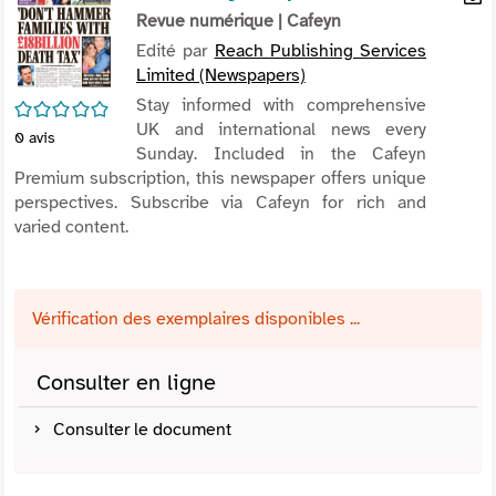
per
Revue numérique
| Cafeyn
En
(Nou
par
Edité par
Reach Publishing Services
fenê
mai
Limited (Newspapers)
Stay informed with comprehensive
/5
UK and international news every
0
avis
Sunday. Included in the Cafeyn
Premium subscription, this newspaper offers unique
perspectives. Subscribe via Cafeyn for rich and
varied content.
Vérification des exemplaires disponibles ...
Consulter en ligne
Consulter le document