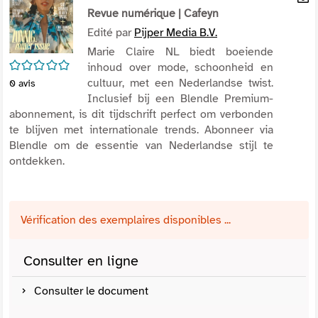
per
Revue numérique
| Cafeyn
En
(Nou
par
Edité par
Pijper Media B.V.
fenê
mai
Marie Claire NL biedt boeiende
/5
inhoud over mode, schoonheid en
cultuur, met een Nederlandse twist.
0
avis
Inclusief bij een Blendle Premium-
abonnement, is dit tijdschrift perfect om verbonden
te blijven met internationale trends. Abonneer via
Blendle om de essentie van Nederlandse stijl te
ontdekken.
Vérification des exemplaires disponibles ...
Consulter en ligne
Consulter le document