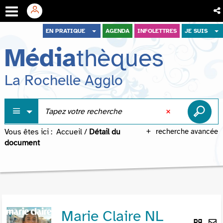
Aller
Aller
Aller
EN PRATIQUE
AGENDA
INFOLETTRES
JE SUIS
au
au
à
Média
thèques
menu
contenu
la
recherche
La Rochelle Agglo
Vous êtes ici :
Accueil
/
Détail du
recherche avancée
document
Marie Claire NL
Lie