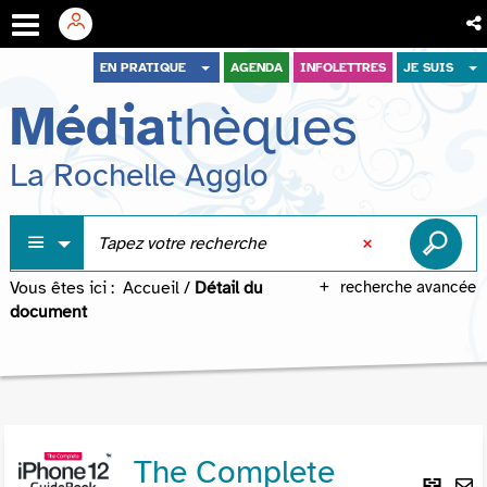
Aller
Aller
Aller
EN PRATIQUE
AGENDA
INFOLETTRES
JE SUIS
au
au
à
Média
thèques
menu
contenu
la
recherche
La Rochelle Agglo
Vous êtes ici :
Accueil
/
Détail du
recherche avancée
document
The Complete
Lie