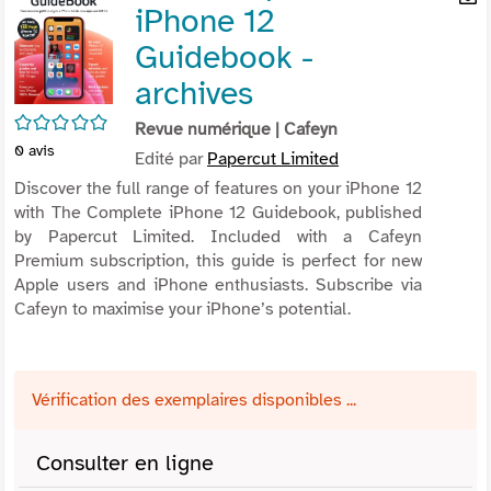
iPhone 12
per
En
(Nou
par
Guidebook -
fenê
mai
archives
/5
Revue numérique
| Cafeyn
0
avis
Edité par
Papercut Limited
Discover the full range of features on your iPhone 12
with The Complete iPhone 12 Guidebook, published
by Papercut Limited. Included with a Cafeyn
Premium subscription, this guide is perfect for new
Apple users and iPhone enthusiasts. Subscribe via
Cafeyn to maximise your iPhone’s potential.
Vérification des exemplaires disponibles ...
Consulter en ligne