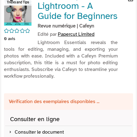
Lightroom - A
per
En
(Nou
par
Guide for Beginners
fenê
mai
Revue numérique
| Cafeyn
/5
Edité par
Papercut Limited
0
avis
Lightroom Essentials reveals the
tools for editing, managing, and exporting your
photos with ease. Included with a Cafeyn Premium
subscription, this title is a must for photo editing
enthusiasts. Subscribe via Cafeyn to streamline your
workflow professionally.
Vérification des exemplaires disponibles ...
Consulter en ligne
Consulter le document