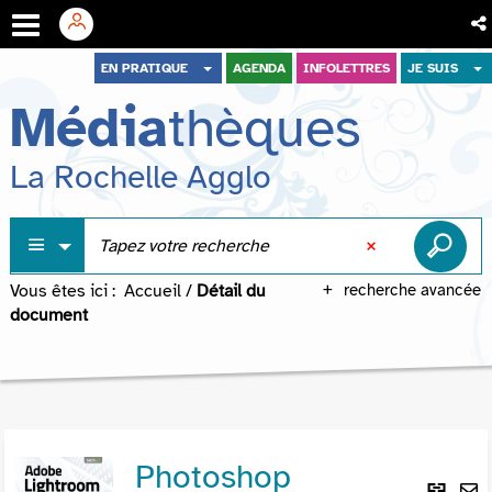
Aller
Aller
Aller
EN PRATIQUE
AGENDA
INFOLETTRES
JE SUIS
au
au
à
Média
thèques
menu
contenu
la
recherche
La Rochelle Agglo
Vous êtes ici :
Accueil
/
Détail du
recherche avancée
document
Photoshop
Lie