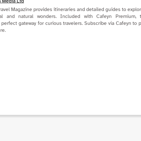
a Media Ltd
avel Magazine provides itineraries and detailed guides to explo
ral and natural wonders. Included with Cafeyn Premium, t
e perfect gateway for curious travelers. Subscribe via Cafeyn to 
re.