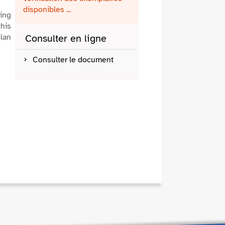
fenêtre)
mail
disponibles ...
ring
his
plan
Consulter en ligne
Consulter le document