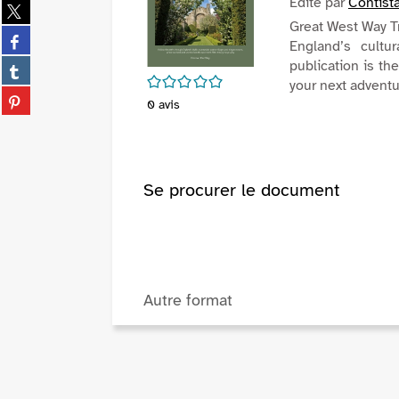
Edité par
Contist
Partager
sur
Great West Way Tr
Partager
twitter
England’s cultu
sur
(Nouvelle
Partager
publication is th
facebook
/5
fenêtre)
sur
your next adventu
(Nouvelle
Partager
tumblr
0
avis
fenêtre)
sur
(Nouvelle
pinterest
fenêtre)
(Nouvelle
fenêtre)
Se procurer le document
Autre format