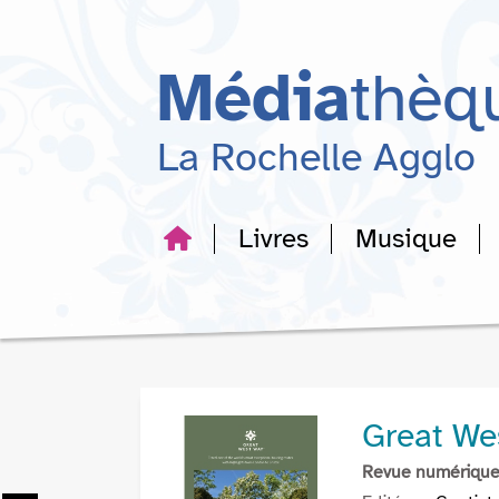
Aller
Aller
Aller
au
au
à
menu
contenu
la
Média
thèq
recherche
La Rochelle Agglo
Livres
Musique
Great We
Revue numériqu