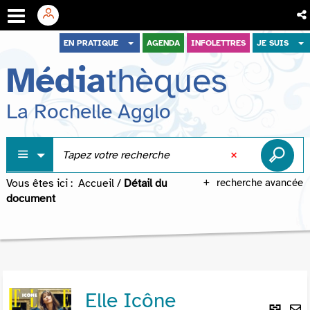
Aller
Aller
Aller
EN PRATIQUE
AGENDA
INFOLETTRES
JE SUIS
au
au
à
Média
thèques
menu
contenu
la
recherche
La Rochelle Agglo
Vous êtes ici :
Accueil
/
Détail du
recherche avancée
document
Elle Icône
Lie