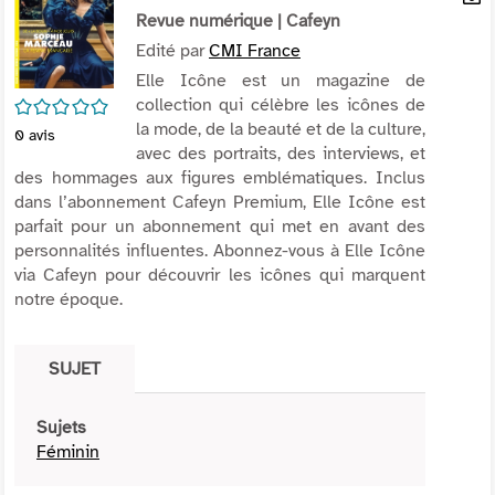
per
Revue numérique
| Cafeyn
En
(Nou
par
Edité par
CMI France
fenê
mai
Elle Icône est un magazine de
collection qui célèbre les icônes de
/5
la mode, de la beauté et de la culture,
0
avis
avec des portraits, des interviews, et
des hommages aux figures emblématiques. Inclus
dans l’abonnement Cafeyn Premium, Elle Icône est
parfait pour un abonnement qui met en avant des
personnalités influentes. Abonnez-vous à Elle Icône
via Cafeyn pour découvrir les icônes qui marquent
notre époque.
SUJET
Sujets
Féminin