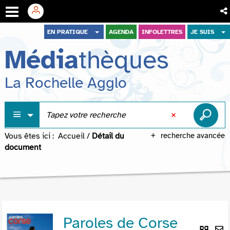
Aller
Aller
Aller
EN PRATIQUE
AGENDA
INFOLETTRES
JE SUIS
au
au
à
Média
thèques
menu
contenu
la
recherche
La Rochelle Agglo
Vous êtes ici :
Accueil
/
Détail du
recherche avancée
document
Paroles de Corse
Lie