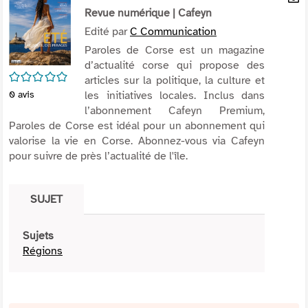
per
Revue numérique
| Cafeyn
En
(Nou
par
Edité par
C Communication
fenê
mai
Paroles de Corse est un magazine
d’actualité corse qui propose des
/5
articles sur la politique, la culture et
les initiatives locales. Inclus dans
0
avis
l’abonnement Cafeyn Premium,
Paroles de Corse est idéal pour un abonnement qui
valorise la vie en Corse. Abonnez-vous via Cafeyn
pour suivre de près l’actualité de l'île.
SUJET
Sujets
Régions