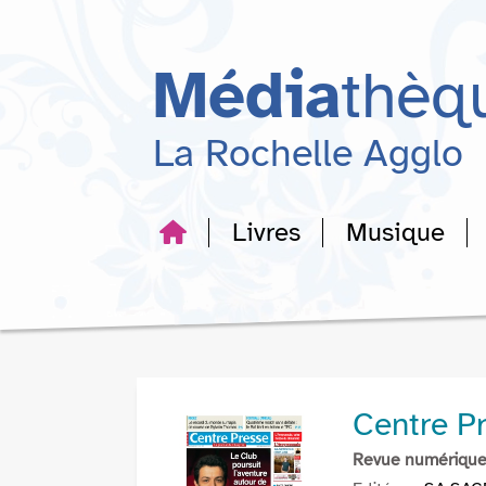
Aller
Aller
Aller
au
au
à
menu
contenu
la
Média
thèq
recherche
La Rochelle Agglo
Livres
Musique
Centre P
Revue numériqu