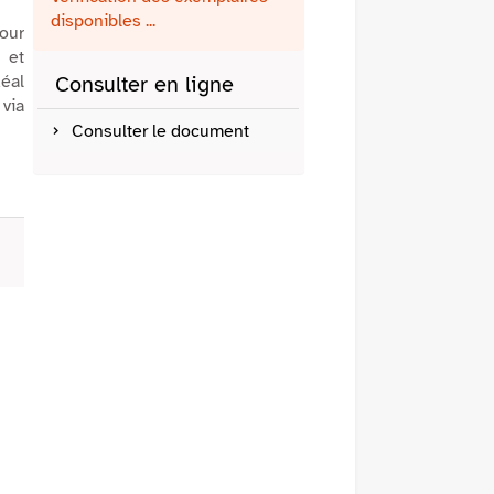
fenêtre)
mail
disponibles ...
pour
e et
déal
Consulter en ligne
 via
Consulter le document