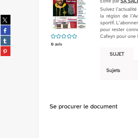
Edité par
SA SAC
Suivez l’actualit
la région de l’A
Partager
sportif. L’abonne
sur
Partager
pour rester conn
twitter
sur
/5
Cafeyn pour une 
(Nouvelle
Partager
facebook
0
avis
fenêtre)
sur
(Nouvelle
Partager
tumblr
SUJET
fenêtre)
sur
(Nouvelle
pinterest
fenêtre)
(Nouvelle
Sujets
fenêtre)
Se procurer le document