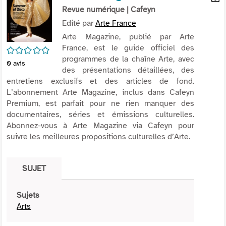
per
Revue numérique
| Cafeyn
En
(Nou
par
Edité par
Arte France
fenê
mai
Arte Magazine, publié par Arte
France, est le guide officiel des
/5
programmes de la chaîne Arte, avec
0
avis
des présentations détaillées, des
entretiens exclusifs et des articles de fond.
L’abonnement Arte Magazine, inclus dans Cafeyn
Premium, est parfait pour ne rien manquer des
documentaires, séries et émissions culturelles.
Abonnez-vous à Arte Magazine via Cafeyn pour
suivre les meilleures propositions culturelles d’Arte.
SUJET
Sujets
Arts