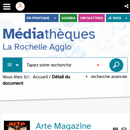
Aller
Aller
Aller
EN PRATIQUE
AGENDA
INFOLETTRES
JE SUIS
au
au
à
Média
thèques
menu
contenu
la
recherche
La Rochelle Agglo
Vous êtes ici :
Accueil
/
Détail du
recherche avancée
document
Arte Magazine
Lie